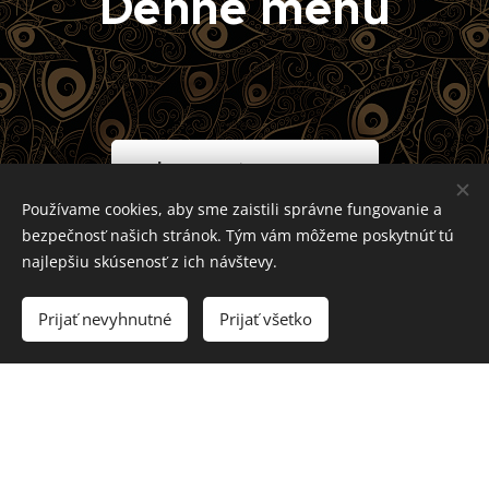
Denné menu
denné menu 32 t
Používame cookies, aby sme zaistili správne fungovanie a
bezpečnosť našich stránok. Tým vám môžeme poskytnúť tú
najlepšiu skúsenosť z ich návštevy.
denné menu rozvvoz
Prijať nevyhnutné
Prijať všetko
výdaj denného menu