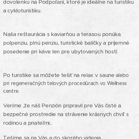
dovolenku na Podpoľaní, ktoré je ideálne na turistiku
a cykloturistiku.
Naša reštaurácia s kaviarňou a terasou ponúka
polpenziu, plnú penziu, turistické balíčky a príjemné
posedenie pri káve len pre ubytovaných hostí.
Po turistike sa môžete tešiť na relax v saune
alebo
pri regeneračných telových procedúrach vo Wellness
centre.
Veríme ,že náš Penzión pripravil pre Vás čisté a
bezpečné prostredie na strávenie krásnych chvíľ s
rodinou a priateľmi..
Tešíme sa na Vás a do skorého videnia..