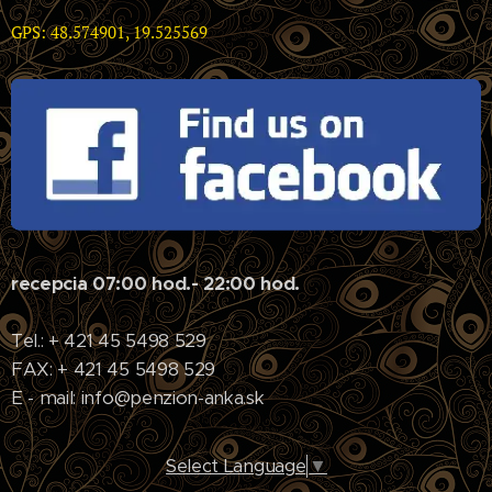
GPS: 48.574901, 19.525569
recepcia 07:00 hod.- 22:00 hod.
Tel.: + 421 45 5498 529
FAX: + 421 45 5498 529
E - mail: info@penzion-anka.sk
Select Language
▼