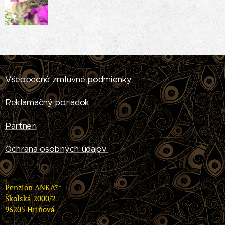
Všeobecné zmluvné podmienky
Reklamačný poriadok
Partneri
Ochrana osobných údajov
Penzión ANKA**
Školská 2000/2
96205 Hriňová