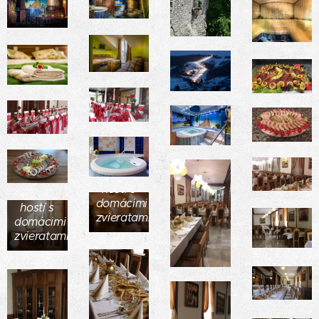
Izba pre
hostí s
Izba pre
domácimi
hostí s
zvieratami
domácimi
zvieratami