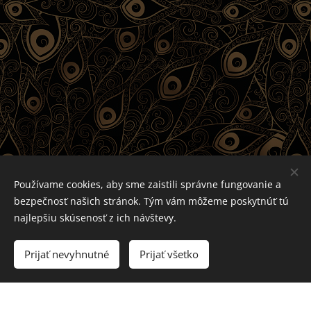
Používame cookies, aby sme zaistili správne fungovanie a
bezpečnosť našich stránok. Tým vám môžeme poskytnúť tú
najlepšiu skúsenosť z ich návštevy.
Rezervácie: +421455498529
Prijať nevyhnutné
Prijať všetko
©Penzión ANKA** by BP
Cookies